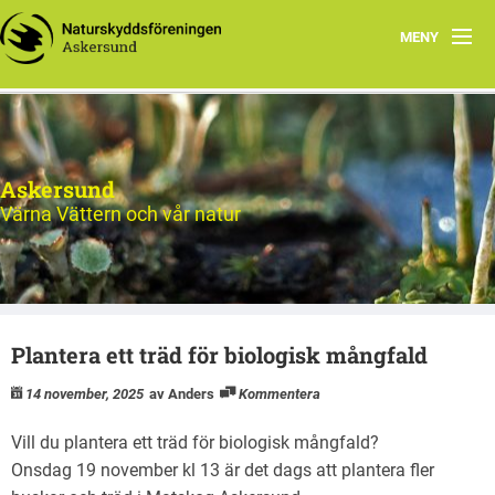
MENY
Hem
Natursnokarna
Askersund
Hållbar konsumtion
Värna Vättern och vår natur
Matskog Askersund
Ute i naturen
Plantera ett träd för biologisk mångfald
Aktion Rädda Vättern
14 november, 2025
av Anders
Kommentera
Om oss
Vill du plantera ett träd för biologisk mångfald?
Onsdag 19 november kl 13 är det dags att plantera fler