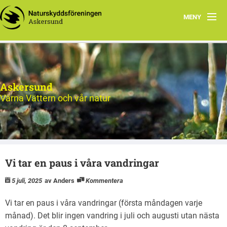
MENY
Hem
Natursnokarna
Askersund
Hållbar konsumtion
Värna Vättern och vår natur
Matskog Askersund
Ute i naturen
Vi tar en paus i våra vandringar
Aktion Rädda Vättern
5 juli, 2025
av Anders
Kommentera
Om oss
Vi tar en paus i våra vandringar (första måndagen varje
månad). Det blir ingen vandring i juli och augusti utan nästa