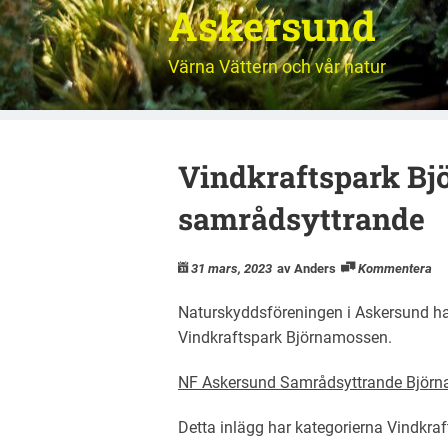
Askersund
Värna Vättern och vår natur
Vindkraftspark Bj
samrådsyttrande
31 mars, 2023
av Anders
Kommentera
Naturskyddsföreningen i Askersund har 
Vindkraftspark Björnamossen.
NF Askersund Samrådsyttrande Björ
Detta inlägg har kategorierna
Vindkraf