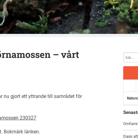
örnamossen – vårt
nu gjort ett yttrande till samrådet för
Naturs
Senast
namossen 230327
Omfamna
t
. Bokmärk
länken
.
Dags at