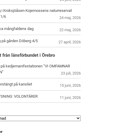
g i Kroksjöåsen-Kojemossens naturreservat
1/6
24 maj, 2026
ska mångfaldens dag
22 maj, 2026
g på gården Döberg 4/5
27 april, 2026
t från länsförbundet i Örebro
 på kedjemanifestationen “VI OMFAMNAR
N”
23 juli, 2026
rstängt på kansliet
15 juni, 2026
YSNING: VOLONTÄRER
11 juni, 2026
er