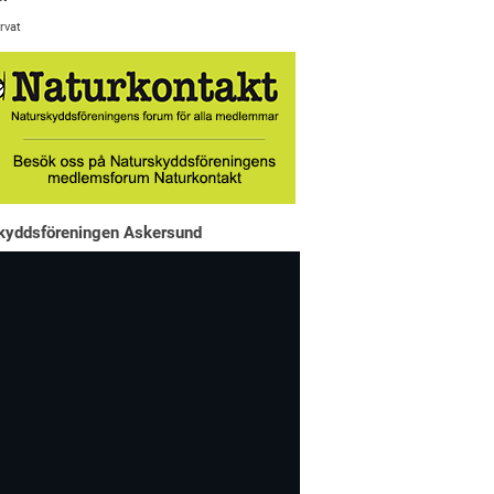
rvat
kyddsföreningen Askersund