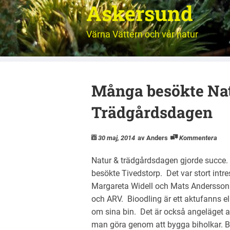
Askersund
Värna Vättern och vår natur
Många besökte Na
Trädgårdsdagen
30 maj, 2014
av Anders
Kommentera
Natur & trädgårdsdagen gjorde succe
besökte Tivedstorp. Det var stort intres
Margareta Widell och Mats Andersson
och ARV. Bioodling är ett aktufanns el
om sina bin. Det är också angeläget at
man göra genom att bygga biholkar. B