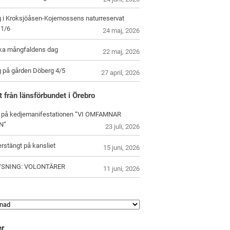
g i Kroksjöåsen-Kojemossens naturreservat
1/6
24 maj, 2026
ska mångfaldens dag
22 maj, 2026
g på gården Döberg 4/5
27 april, 2026
t från länsförbundet i Örebro
 på kedjemanifestationen “VI OMFAMNAR
N”
23 juli, 2026
rstängt på kansliet
15 juni, 2026
YSNING: VOLONTÄRER
11 juni, 2026
er