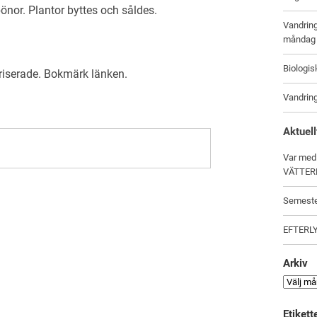
bönor. Plantor byttes och såldes.
Vandrin
måndag 
Biologi
riserade
. Bokmärk
länken
.
Vandrin
Aktuell
Var med
VÄTTER
Semeste
EFTERL
Arkiv
Etikett