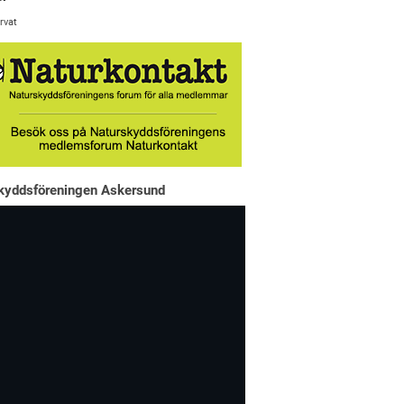
rvat
kyddsföreningen Askersund