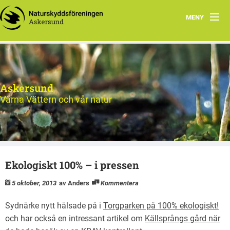
MENY
Hem
Natursnokarna
Askersund
Hållbar konsumtion
Värna Vättern och vår natur
Matskog Askersund
Ute i naturen
Ekologiskt 100% – i pressen
Aktion Rädda Vättern
5 oktober, 2013
av Anders
Kommentera
Om oss
Sydnärke nytt hälsade på i
Torgparken på 100% ekologiskt!
och har också en intressant artikel om
Källsprångs gård när